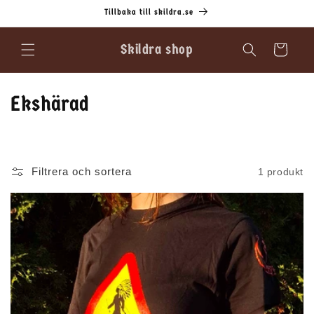
vidare
Tillbaka till skildra.se
till
innehåll
Skildra shop
Varukorg
P
Ekshärad
r
o
Filtrera och sortera
1 produkt
d
u
k
t
s